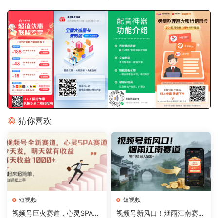
猜你喜欢
短视频
短视频
视频号巨火赛道，心灵SPA赛
视频号新风口！烟雨江南赛