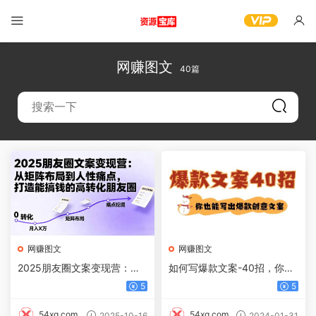
网赚图文
40篇
网赚图文
网赚图文
2025朋友圈文案变现营：从
如何写爆款文案-40招，你也
矩阵布局到人性痛点，打造能
能写出爆款创意文案
5
5
搞钱的高转化朋友圈
54xg.com
54xg.com
2025-10-16
2024-01-31