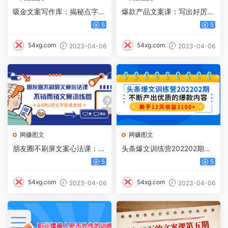
吸金文案写作库：揭秘点字成
爆款产品文案课：写出好厉害
金的财富密码
得文案
5
5
54xg.com
54xg.com
2023-04-06
2023-04-06
网赚图文
网赚图文
朋友圈不刷屏文案心法课：不
头条爆文训练营202202期，
销而销文案训练营，从0到1把
不断产出优质的爆款内容
5
5
文字变成金钱
54xg.com
54xg.com
2023-04-06
2023-04-06