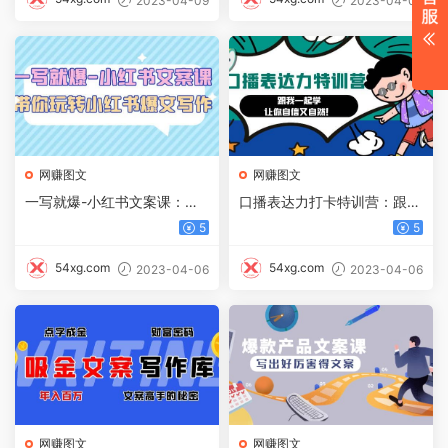
2023-04-09
2023-04-06
网赚图文
网赚图文
一写就爆-小红书文案课：带
口播表达力打卡特训营：跟我
你玩转小红收爆文写作（45
一起学，让你自信又自然
5
5
节课）
54xg.com
54xg.com
2023-04-06
2023-04-06
网赚图文
网赚图文