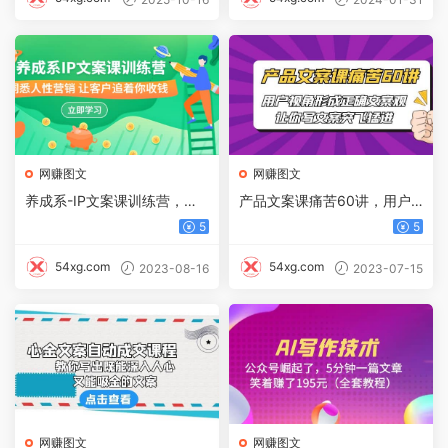
网赚图文
网赚图文
养成系-IP文案课训练营，文
产品文案课痛苦60讲，用户
案心法的天花板 洞悉人性营
视角形成正确文案观，让你写
5
5
销 让客户追着你收钱
文案突飞猛进
54xg.com
54xg.com
2023-08-16
2023-07-15
网赚图文
网赚图文