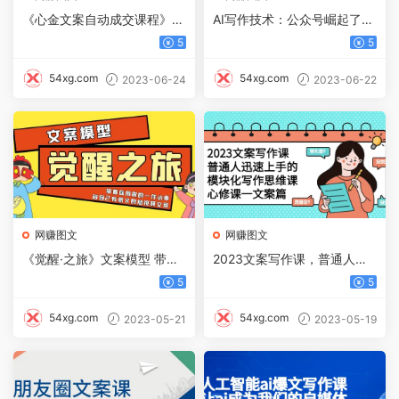
《心金文案自动成交课程》
AI写作技术：公众号崛起了，
教你写出既能深入人心、又能
5分钟一篇文章，笑着赚了19
5
5
吸金的文案
5元（全套教程）
54xg.com
54xg.com
2023-06-24
2023-06-22
网赚图文
网赚图文
《觉醒·之旅》文案模型 带着
2023文案写作课，普通人迅
你用你的一件小事 对自己有
速上手的，模块化写作思维课
5
5
意义的短视频文案
（心修课一文案篇）
54xg.com
54xg.com
2023-05-21
2023-05-19