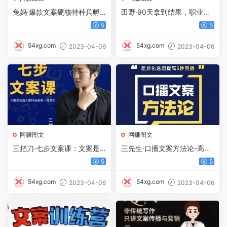
兔妈·爆款文案硬核特种兵孵
田野·90天拿到结果，职业文
化营，实现了每个月2000-3
案全体系方法论，告诉你每一
5
5
0000 的副业增收
步具体咋做，不走弯路
54xg.com
54xg.com
2023-04-06
2023-04-06
网赚图文
网赚图文
三把刀·七步文案课：文案是
三先生·口播文案方法论-高级
普通人做短视频的第一竞争
选题-爆款文案，提高5秒完播
5
5
力，如何写出划不走的文案
快速写爆款文案
54xg.com
54xg.com
2023-04-06
2023-04-06