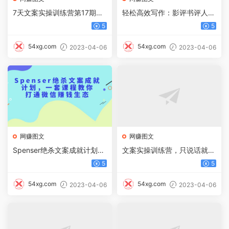
7天文案实操训练营第17期，
轻松高效写作：影评书评人物
让不会写文案的人，写出一篇
稿写作训练营
5
5
可传播的完整文案
54xg.com
54xg.com
2023-04-06
2023-04-06
网赚图文
网赚图文
Spenser绝杀文案成就计划，
文案实操训练营，只说话就能
一套课程教你打通微信赚钱生
火的短视频文案课
5
5
态
54xg.com
54xg.com
2023-04-06
2023-04-06