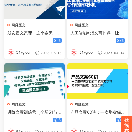
网赚图文
网赚图文
朋友圈文案课，这个春天，来
人工智能ai爆文写作课，让ai
一场文案的约会吧
成为我们的自媒体写作的印钞
5
5
机
54xg.com
54xg.com
2023-05-13
2023-04-14
网赚图文
网赚图文
进阶文案训练营（全新51节）
产品文案60讲：一次堪称痛
文案爆款，带你从0-1成为文
苦但有用的文案学习 助你突
5
5
案爆款创作者
飞猛进（配送资料）
54xg.com
54xg.com