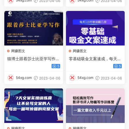
54xg.com
54xg.com
2023-04-06
2023-04-06
网赚图文
网赚图文
猫博士跟着莎士比亚学写作，
零基础吸金文案速成，每天1
彻底读通文本向大师学习写作
小时收益翻几倍价值499元
5
5
方法
54xg.com
54xg.com
2023-04-06
2023-04-06
网赚图文
网赚图文