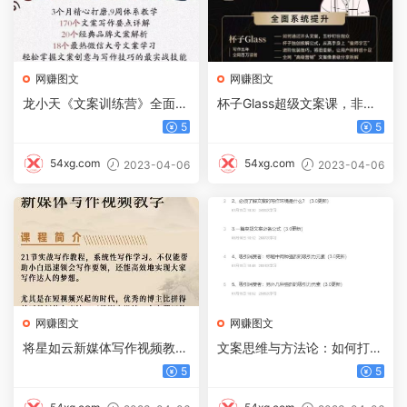
网赚图文
网赚图文
龙小天《文案训练营》全面系
杯子Glass超级文案课，非传
统解决文案写作难题！
统写作，只讲文案传播与营养
5
5
54xg.com
54xg.com
2023-04-06
2023-04-06
网赚图文
网赚图文
将星如云新媒体写作视频教学
文案思维与方法论：如何打造
课，轻松掌握写作方法
疯狂卖货文案
5
5