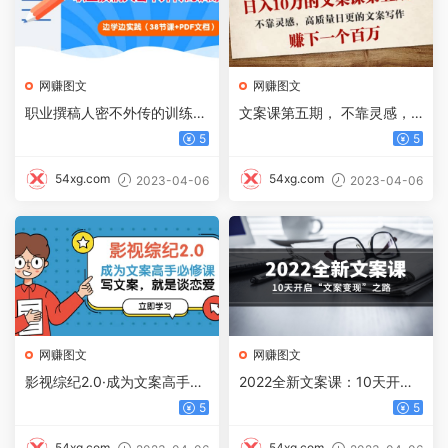
网赚图文
网赚图文
职业撰稿人密不外传的训练
文案课第五期， 不靠灵感，
法：边学边实践（38节课 PD
高质量日更的文案写作
5
5
F文档）
54xg.com
54xg.com
2023-04-06
2023-04-06
网赚图文
网赚图文
影视综纪2.0·成为文案高手必
2022全新文案课：10天开启
修课：写文案，就是谈恋爱
“文案变现”之路~从0基础开始
5
5
（20节课）
学（价值399）
54xg.com
54xg.com