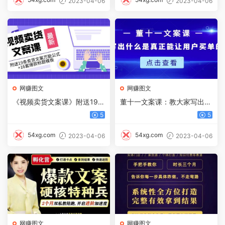
2023-04-06
2023-04-06
网赚图文
网赚图文
《视频卖货文案课》附送19条
董十一文案课：教大家写出什
卖货文案万能公式 16套爆款
么是真正能让用户买单的文案
5
5
标题模板
54xg.com
54xg.com
2023-04-06
2023-04-06
网赚图文
网赚图文