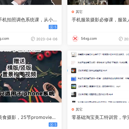
其它
手机拍照调色系统课，从小
手机服装摄影必修课，服装
通玩转手机摄影
一套摄影系统课，学服装拍
5
哥就够了
g.com
54xg.com
2023-04-06
20
其它
食摄影，25​节promovie实
零基础淘宝美工特训营，学
课节
能成为淘宝美工大神
5