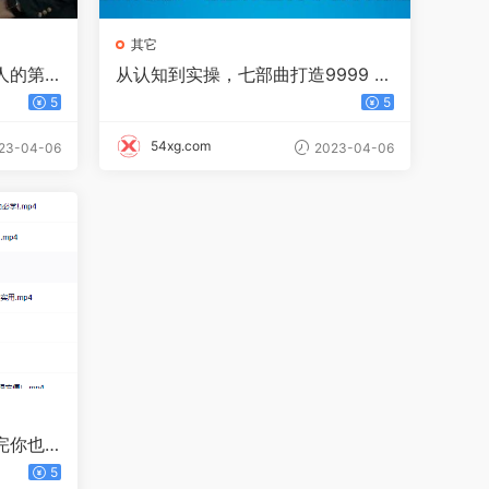
其它
人的第
从认知到实操，七部曲打造9999 单
摄看超
外卖新店爆单
5
5
54xg.com
23-04-06
2023-04-06
完你也
5