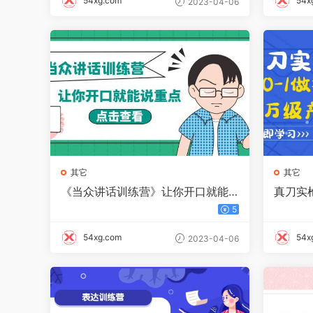
54xg.com
54x
2023-04-06
其它
其它
《当众讲话训练营》让你开口就能
真刀实
说重点，50个场景模板 200个价值
级产品
5
感提升金句
品分析
54xg.com
54x
2023-04-06