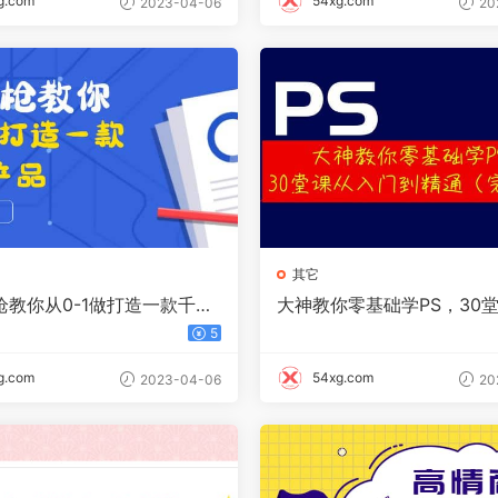
g.com
54xg.com
2023-04-06
20
其它
枪教你从0-1做打造一款千万
大神教你零基础学PS，30
：策略产品能力 市场分析 竞
门到精通（完结）
5
g.com
54xg.com
2023-04-06
20