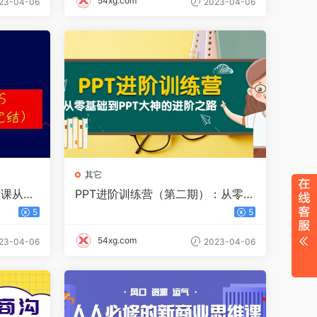
54xg.com
23-04-06
2023-04-06
其它
堂课从入
PPT进阶训练营（第二期）：从零基
础到PPT大神的进阶之路（40节
5
5
课）
54xg.com
23-04-06
2023-04-06