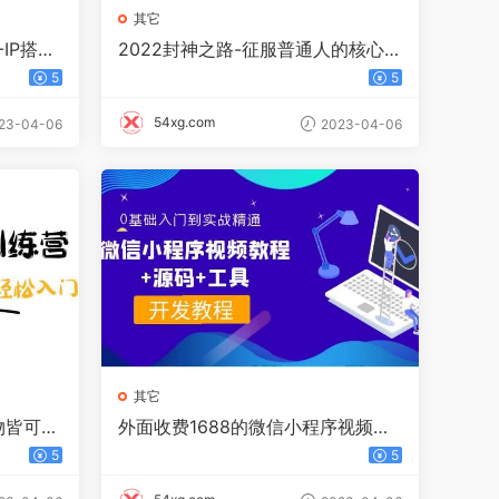
其它
-IP搭建
2022封神之路-征服普通人的核心密
必备技
法，全面打通认知-价值6977元
5
5
54xg.com
23-04-06
2023-04-06
其它
物皆可Q
外面收费1688的微信小程序视频教
程 源码 工具：0基础入门到实战精
5
5
通！