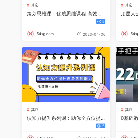
其它
其它
策划思维课：优质思维课程 高效学
顶层人
习 策划思路 学习这套就够了
人性 破
5
54xg.com
54x
2023-04-06
其它
其它
认知力提升系列课：助你全方位提
0基础
升自身各项能力（视频课 文档）
把手实
5