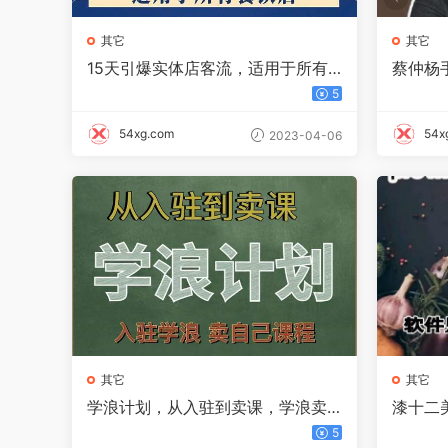
其它
其它
15天引爆实体店客流，适用于所有
蔡仲杨
餐饮店，突破单量瓶颈必学
白到精
5
54xg.com
54x
2023-04-06
其它
其它
学浪计划，从入驻到卖课，学浪卖
漆十二美
课全流程讲解（十八小课堂）
操高手
5