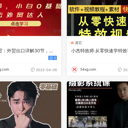
其它
贸：外贸出口详解30节，小
小杰特效师·从零快速学特效
进击外贸达人 价值666元
快速入门（软件 教程 素材
5
g.com
54xg.com
2023-04-06
20