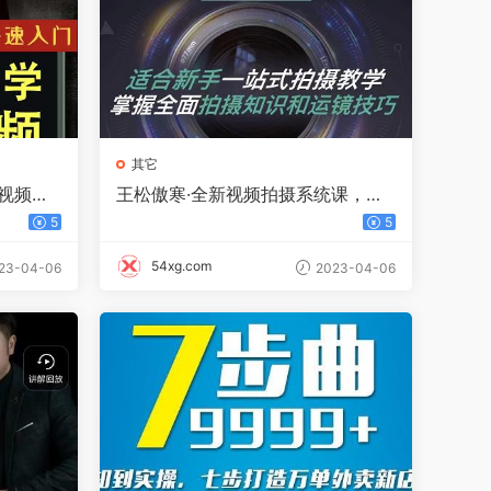
其它
视频，
王松傲寒·全新视频拍摄系统课，手
打包）
机 相机拍摄技巧0基础入门到精通
5
5
54xg.com
23-04-06
2023-04-06