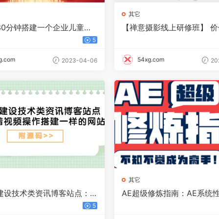
其它
30分钟搭建一个企业儿童玩
【禅意摄影线上研修班】 价
：助力传统企业开拓线上销
元
5
码)
g.com
54xg.com
2023-04-06
20
其它
建设技术类资讯博客站点：
AE超级修炼指南：AE系统
着视频操作搭建一样的网站
系构建 全顶级案例讲解，
5
码）
成为高手