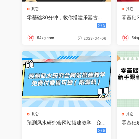
其它
其它
零基础30分钟，教你搭建乐器古筝
零基础
书画网站 出售产品或教程赚钱（附
具网站
5
源码）
售(附源
54xg.com
54x
2023-04-06
其它
其它
预测风水研究会网站搭建教学，免
零基础
费付费皆可做（附源码）
新手跟
5
（附源