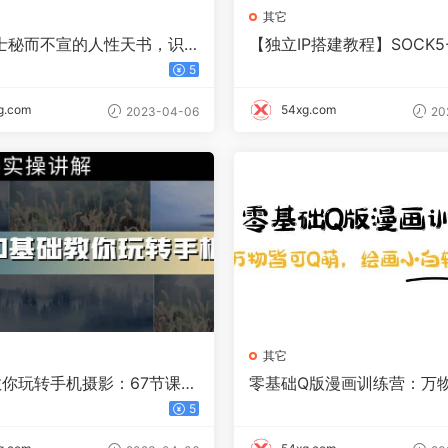
其它
士秘而不宣的人性天书，识
【独立IP搭建教程】SOCK5
情执 通钱脉 助成长
制作详细流程，散人工作室
5
能
g.com
54xg.com
2023-04-06
20
其它
教你玩转手机摄影：67节课手
零基础Q版漫画训练营：万
操讲解，好学易懂
萌，绘画小白轻松入门
5