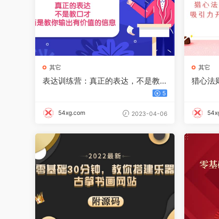
其它
其它
表达训练营：真正的表达，不是教
猎心法
口才，而是教你输出有价值的信
引力开
5
息！
54xg.com
54x
2023-04-06