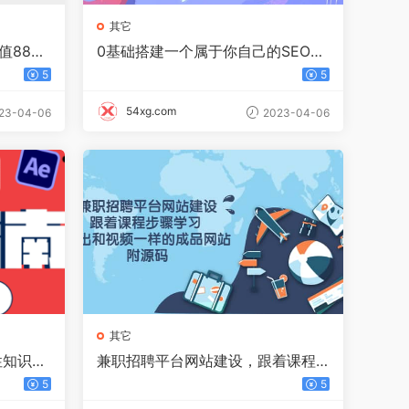
其它
值880
0基础搭建一个属于你自己的SEO伪
原创工具：适合自媒体人或站长(附
5
5
源码源码)
54xg.com
23-04-06
2023-04-06
其它
性知识体
兼职招聘平台网站建设，跟着课程
不知不觉
步骤学习 做出一样的成品网站（附
5
5
源码）