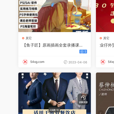
其它
其它
【鱼子匠】原画插画全套录播课
业仔外
程，快速学习动漫插画技术
白0基础
5
54xg.com
54x
2023-04-06