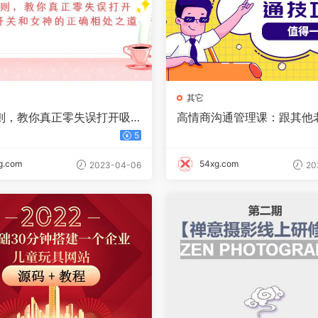
其它
则，教你真正零失误打开吸
高情商沟通管理课：跟其他
关和女神的正确相处之道
的沟通课有区别 值得一听（
5
时）
g.com
54xg.com
2023-04-06
20