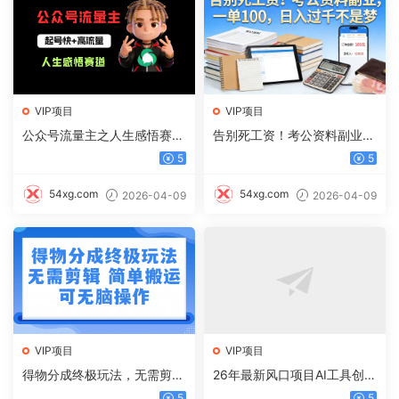
VIP项目
VIP项目
公众号流量主之人生感悟赛
告别死工资！考公资料副业，
道，起号快+高流量，单日阅
一单 100，日入过千不是梦
5
5
读10w+，流量主收益翻倍！
54xg.com
54xg.com
2026-04-09
2026-04-09
VIP项目
VIP项目
得物分成终极玩法，无需剪
26年最新风口项目AI工具创作
辑，只需上传视频即可
写小说，轻松实现日入1000+
5
5