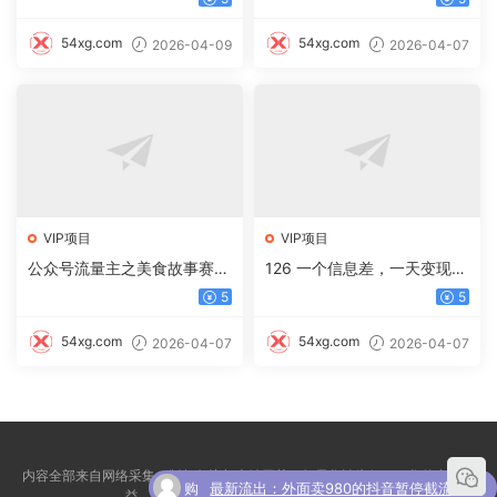
54xg.com
54xg.com
2026-04-09
2026-04-07
VIP项目
VIP项目
公众号流量主之美食故事赛
126 一个信息差，一天变现5
道，起号快+高互动，8天就
00+，需求量大，复购强，无
5
5
能做出爆款文章！
需任何成本，只要做就能见收
益
54xg.com
54xg.com
2026-04-07
2026-04-07
内容全部来自网络采集，版权争议与本站无关，如果您认为侵犯了您的合法权
购
最新流出：外面卖980的抖音暂停截流技术
益，请联系我们5076525@qq.com删除！