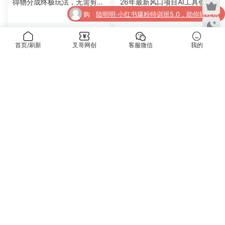
得物分成终极玩法，无需剪
26年最新风口项目AI工具创作
了
益，轻松日入500+
辑，只需上传视频即可
写小说，轻松实现日入1000+
购
陆明明·小红书爆粉特训班5.0，助你轻松玩
5
5
买
转小红书平台价值1380元
54xg.com
54xg.com
2026-04-09
2026-04-07
购买
《全案成交100》全案全流程4段25步100
了
首页/刷新
叉哥网创
客服微信
我的
了
招，操作班
VIP项目
VIP项目
公众号流量主之美食故事赛
126 一个信息差，一天变现5
道，起号快+高互动，8天就
00+，需求量大，复购强，无
5
5
能做出爆款文章！
需任何成本，只要做就能见收
益
54xg.com
54xg.com
2026-04-07
2026-04-07