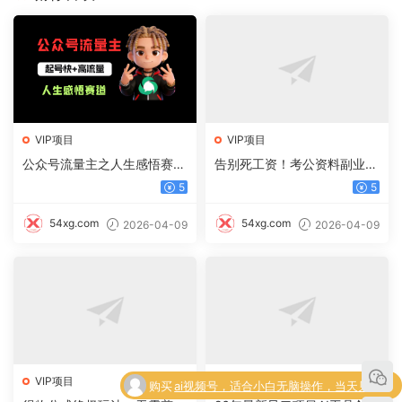
VIP项目
VIP项目
公众号流量主之人生感悟赛
告别死工资！考公资料副业，
道，起号快+高流量，单日阅
一单 100，日入过千不是梦
5
5
读10w+，流量主收益翻倍！
54xg.com
54xg.com
2026-04-09
2026-04-09
VIP项目
VIP项目
购买
ai视频号，适合小白无脑操作，当天见收