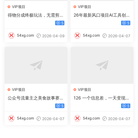
VIP项目
VIP项目
得物分成终极玩法，无需剪
26年最新风口项目AI工具创作
辑，只需上传视频即可
写小说，轻松实现日入1000+
5
5
54xg.com
54xg.com
2026-04-09
2026-04-07
VIP项目
VIP项目
公众号流量主之美食故事赛
126 一个信息差，一天变现5
道，起号快+高互动，8天就
00+，需求量大，复购强，无
5
5
能做出爆款文章！
需任何成本，只要做就能见收
益
54xg.com
54xg.com
2026-04-07
2026-04-07