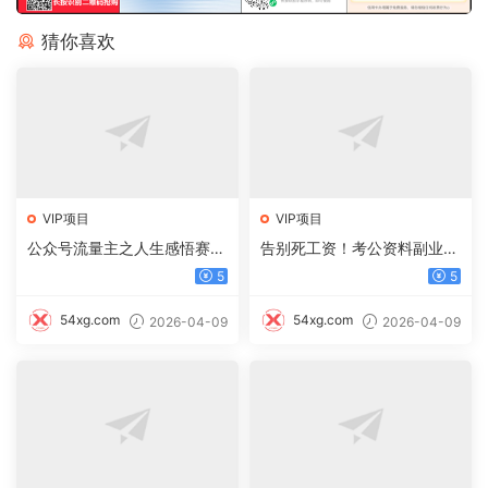
猜你喜欢
VIP项目
VIP项目
公众号流量主之人生感悟赛
告别死工资！考公资料副业，
道，起号快+高流量，单日阅
一单 100，日入过千不是梦
5
5
读10w+，流量主收益翻倍！
54xg.com
54xg.com
2026-04-09
2026-04-09