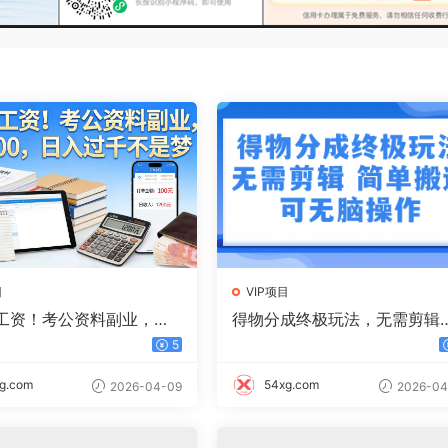
目
VIP项目
工资！考公资料副业，一
得物分成终极玩法，无需剪辑
0，日入过千不是梦
只需上传视频即可
5
g.com
54xg.com
2026-04-09
2026-04