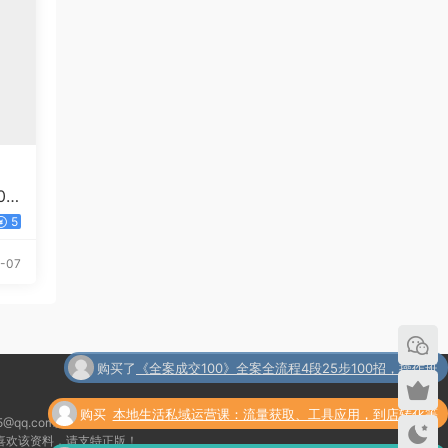
0
任何
5
-07
购买
本地生活私域运营课：流量获取、工具应用，到店转化等
了
全方位教学
购买
爆火AI"幽灵娘"，熟练运用AI工具，日引500+色粉，后
qq.com删除！
喜欢该资料，请支特正版！
了
端变现1W+