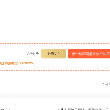
VIP免费
升级VIP
点击检测网盘有效后购买
 客服微信:5076525
分
000＋
AI头条野路子玩法，无脑创作，日入