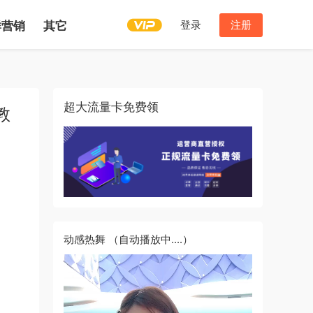
登录
注册
群营销
其它
超大流量卡免费领
教
动感热舞
（自动播放中....）