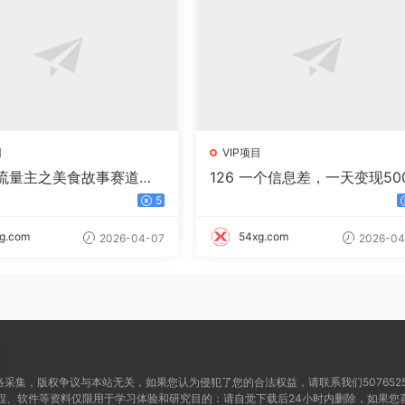
目
VIP项目
流量主之美食故事赛道，
126 一个信息差，一天变现50
+高互动，8天就能做出爆
+，需求量大，复购强，无需
5
！
成本，只要做就能见收益
g.com
54xg.com
2026-04-07
2026-04
采集，版权争议与本站无关，如果您认为侵犯了您的合法权益，请联系我们5076525@
程、软件等资料仅限用于学习体验和研究目的：请自觉下载后24小时内删除，如果您