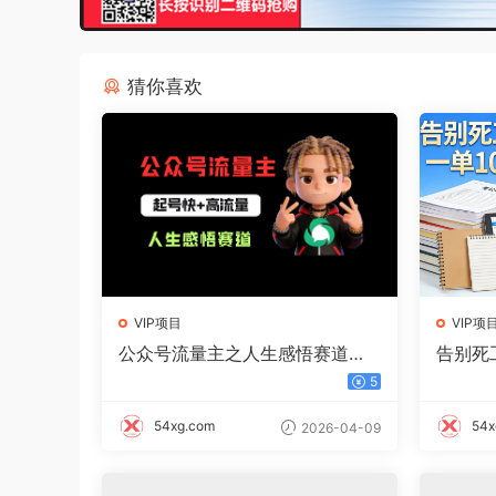
猜你喜欢
VIP项目
VIP项
公众号流量主之人生感悟赛道，
告别死
起号快+高流量，单日阅读10w
单 10
5
+，流量主收益翻倍！
54xg.com
54x
2026-04-09