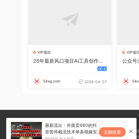
VIP项目
VIP项
26年最新风口项目AI工具创作写
公众号
小说，轻松实现日入1000+
起号快
5
款文章
54xg.com
54x
2026-04-07
最新流出：外面卖980的抖
内容全部来自网络
音暂停截流技术单条视频安
去瞅瞅看
本站所发布的一切学习教
全引流创业粉300+
6分钟前 有人购买