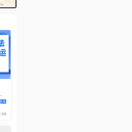
，
5
-09