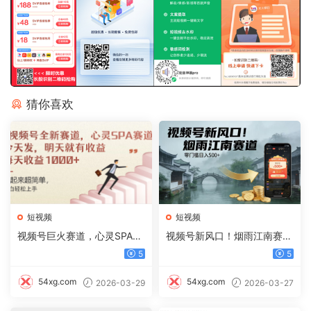
猜你喜欢
短视频
短视频
视频号巨火赛道，心灵SPA赛
视频号新风口！烟雨江南赛
道，做起来超简单，每天收益
道，零门槛日入 500+
5
5
800+
54xg.com
54xg.com
2026-03-29
2026-03-27