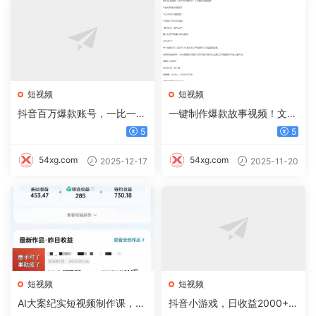
短视频
短视频
抖音百万爆款账号，一比一复
一键制作爆款故事视频！文字
刻内容教程，从0-1实操课，
秒变YouTube自动发布的傻瓜
5
5
小白也能学会，复制爆款，月
式教程
入10w+
54xg.com
54xg.com
2025-12-17
2025-11-20
短视频
短视频
AI大案纪实短视频制作课，文
抖音小游戏，日收益2000+暴