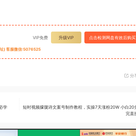
VIP免费
升级VIP
点击检测网盘有效后购买
 客服微信:5076525
分
必学
短时视频朦胧诗文案号制作教程，实操7天涨粉20W 小白20
完直