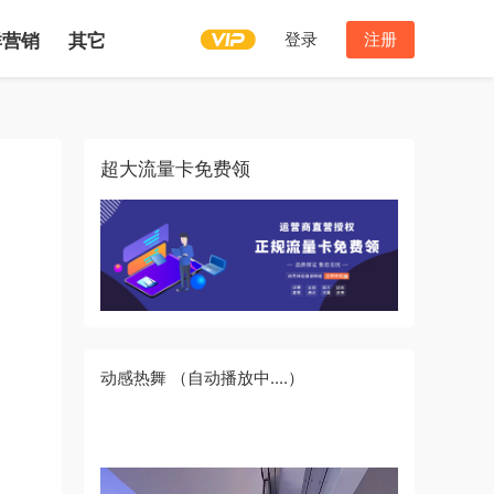
登录
注册
群营销
其它
超大流量卡免费领
动感热舞
（自动播放中....）