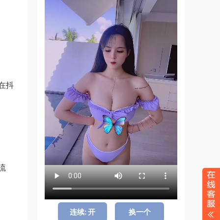
在抖
流
连续: 开
换一个