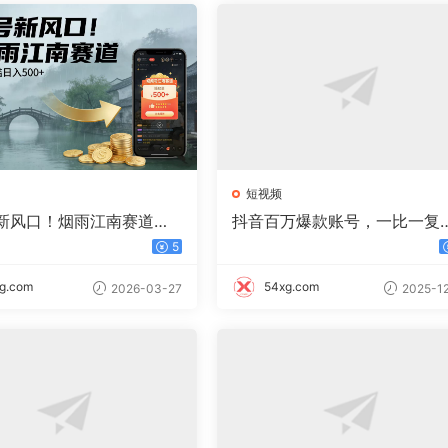
短视频
新风口！烟雨江南赛道，
抖音百万爆款账号，一比一复
入 500+
内容教程，从0-1实操课，小
5
能学会，复制爆款，月入10w
g.com
54xg.com
2026-03-27
2025-12