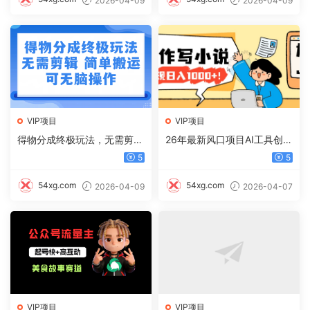
2026-04-09
2026-04-09
VIP项目
VIP项目
得物分成终极玩法，无需剪
26年最新风口项目AI工具创作
辑，只需上传视频即可
写小说，轻松实现日入1000+
5
5
54xg.com
54xg.com
2026-04-09
2026-04-07
VIP项目
VIP项目