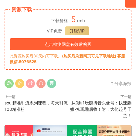
资源下载
5
下载价格
rmb
VIP免费
升级VIP
点击检测网盘有效后购买
此资源购买后30天内可下载。
(购买后刷新网页可见下载地址) 客服
微信:5076525
分享海报
上一篇
下一篇
soul精准引流系列课程，每天引流
从0到1玩赚抖音头像号：快速躺
100精准粉
赚-实现睡后收！附：大佬起号干
货！