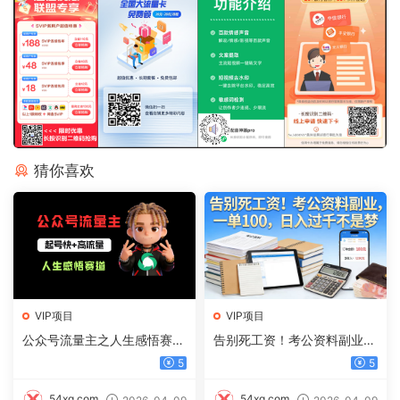
猜你喜欢
VIP项目
VIP项目
公众号流量主之人生感悟赛
告别死工资！考公资料副业，
道，起号快+高流量，单日阅
一单 100，日入过千不是梦
5
5
读10w+，流量主收益翻倍！
54xg.com
54xg.com