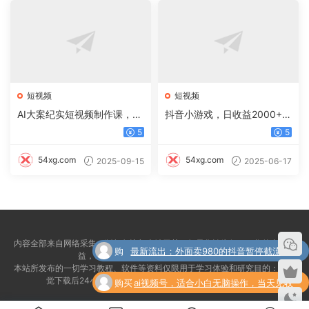
短视频
短视频
AI大案纪实短视频制作课，文
抖音小游戏，日收益2000+暴
案生成+剪辑教学+伙伴计划
利逆袭
5
5
54xg.com
54xg.com
2025-09-15
2025-06-17
内容全部来自网络采集，版权争议与本站无关，如果您认为侵犯了您的合法权
购
最新流出：外面卖980的抖音暂停截流技术
益，请联系我们5076525@qq.com删除！
本站所发布的一切学习教程、软件等资料仅限用于学习体验和研究目的：请自
买
单条视频安全引流创业粉300+
觉下载后24小时内删除，如果您喜欢该资料，请支特正版！
购买
ai视频号，适合小白无脑操作，当天见收
了
了
益，轻松日入500+