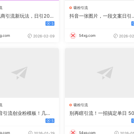
流
吸粉引流
电商引流新玩法，日引200
抖音一张图片，一段文案日引
00+
00粉，新手小白，轻松上手
5
g.com
54xg.com
2026-02-09
2026-02
流
吸粉引流
音引流创业粉模板！几分
别再瞎引流！一招搞定单日 50
视频，非常暴力，小白直
+ 精准粉，微信直接爆仓
5
手操作！
g.com
54xg.com
2026-01-29
2026-01