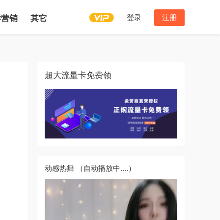
登录
注册
群营销
其它
超大流量卡免费领
动感热舞
（自动播放中....）