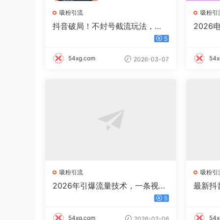
吸粉引流
吸粉引
抖音破局！不封号截流玩法，创
2026
业粉日涨 200 + 实操指南
日入25
5
54xg.com
54x
2026-03-07
吸粉引流
吸粉引
2026年引爆流量技术，一条视频
最新抖
播放100W＋，无脑发，小白轻松
钟一个
5
上手
接可上
54xg.com
54x
2026-02-06