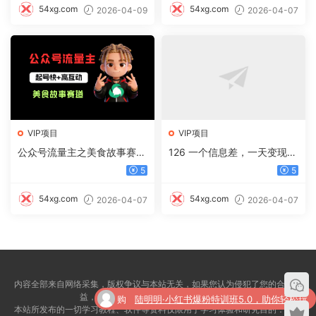
54xg.com
54xg.com
2026-04-09
2026-04-07
VIP项目
VIP项目
公众号流量主之美食故事赛
126 一个信息差，一天变现5
道，起号快+高互动，8天就
00+，需求量大，复购强，无
5
5
能做出爆款文章！
需任何成本，只要做就能见收
益
54xg.com
54xg.com
2026-04-07
2026-04-07
内容全部来自网络采集，版权争议与本站无关，如果您认为侵犯了您的合法权
购
陆明明·小红书爆粉特训班5.0，助你轻松玩
益，请联系我们5076525@qq.com删除！
本站所发布的一切学习教程、软件等资料仅限用于学习体验和研究目的：请自
买
转小红书平台价值1380元