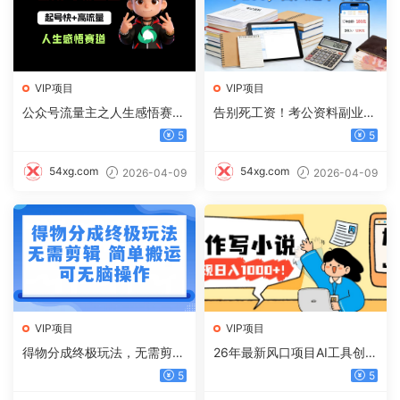
VIP项目
VIP项目
公众号流量主之人生感悟赛
告别死工资！考公资料副业，
道，起号快+高流量，单日阅
一单 100，日入过千不是梦
5
5
读10w+，流量主收益翻倍！
54xg.com
54xg.com
2026-04-09
2026-04-09
VIP项目
VIP项目
得物分成终极玩法，无需剪
26年最新风口项目AI工具创作
辑，只需上传视频即可
写小说，轻松实现日入1000+
5
5