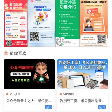
猜你喜欢
VIP项目
VIP项目
公众号流量主之人生感悟赛
告别死工资！考公资料副业，
道，起号快+高流量，单日阅
一单 100，日入过千不是梦
5
5
读10w+，流量主收益翻倍！