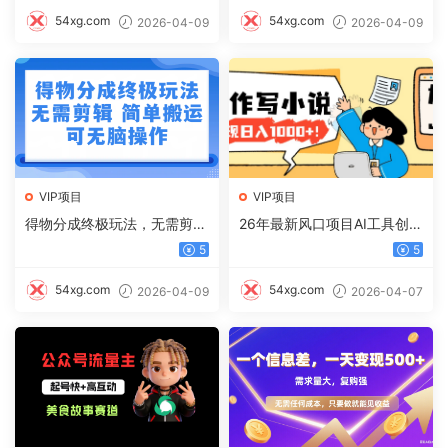
54xg.com
54xg.com
2026-04-09
2026-04-09
VIP项目
VIP项目
得物分成终极玩法，无需剪
26年最新风口项目AI工具创作
辑，只需上传视频即可
写小说，轻松实现日入1000+
5
5
54xg.com
54xg.com
2026-04-09
2026-04-07