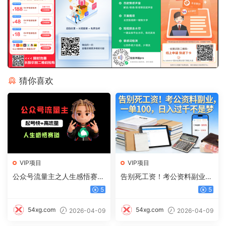
猜你喜欢
VIP项目
VIP项目
公众号流量主之人生感悟赛
告别死工资！考公资料副业，
道，起号快+高流量，单日阅
一单 100，日入过千不是梦
5
5
读10w+，流量主收益翻倍！
54xg.com
54xg.com
2026-04-09
2026-04-09