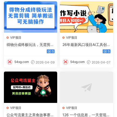
VIP项目
VIP项目
得物分成终极玩法，无需剪
26年最新风口项目AI工具创作
辑，只需上传视频即可
写小说，轻松实现日入1000+
5
5
54xg.com
54xg.com
2026-04-09
2026-04-07
VIP项目
VIP项目
公众号流量主之美食故事赛
126 一个信息差，一天变现5