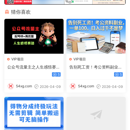
猜你喜欢
VIP项目
VIP项目
公众号流量主之人生感悟赛
告别死工资！考公资料副业，
道，起号快+高流量，单日阅
一单 100，日入过千不是梦
5
5
读10w+，流量主收益翻倍！
54xg.com
54xg.com
2026-04-09
2026-04-09