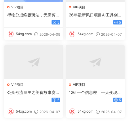
VIP项目
VIP项目
得物分成终极玩法，无需剪
26年最新风口项目AI工具创作
辑，只需上传视频即可
写小说，轻松实现日入1000+
5
5
54xg.com
54xg.com
2026-04-09
2026-04-07
VIP项目
VIP项目
公众号流量主之美食故事赛
126 一个信息差，一天变现5
道，起号快+高互动，8天就
00+，需求量大，复购强，无
5
5
能做出爆款文章！
需任何成本，只要做就能见收
益
54xg.com
54xg.com
2026-04-07
2026-04-07