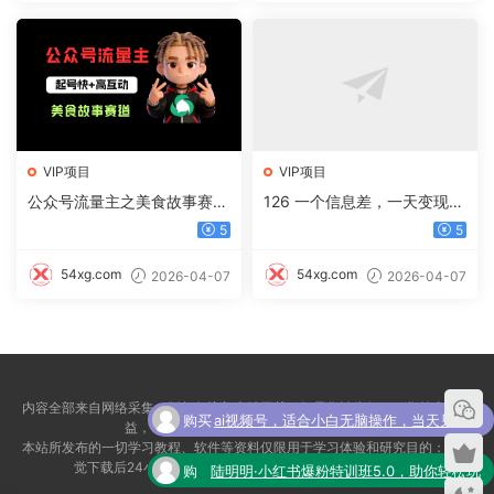
VIP项目
VIP项目
公众号流量主之美食故事赛
126 一个信息差，一天变现5
道，起号快+高互动，8天就
00+，需求量大，复购强，无
5
5
能做出爆款文章！
需任何成本，只要做就能见收
益
54xg.com
54xg.com
2026-04-07
2026-04-07
内容全部来自网络采集，版权争议与本站无关，如果您认为侵犯了您的合法权
购买
ai视频号，适合小白无脑操作，当天见收
益，请联系我们5076525@qq.com删除！
本站所发布的一切学习教程、软件等资料仅限用于学习体验和研究目的：请自
了
益，轻松日入500+
觉下载后24小时内删除，如果您喜欢该资料，请支特正版！
购
陆明明·小红书爆粉特训班5.0，助你轻松玩