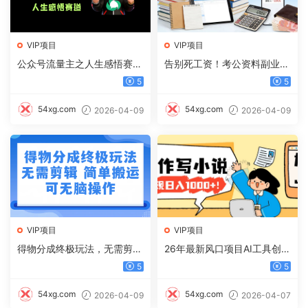
VIP项目
VIP项目
公众号流量主之人生感悟赛
告别死工资！考公资料副业，
道，起号快+高流量，单日阅
一单 100，日入过千不是梦
5
5
读10w+，流量主收益翻倍！
54xg.com
54xg.com
2026-04-09
2026-04-09
VIP项目
VIP项目
得物分成终极玩法，无需剪
26年最新风口项目AI工具创作
辑，只需上传视频即可
写小说，轻松实现日入1000+
5
5
54xg.com
54xg.com
2026-04-09
2026-04-07