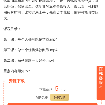
这套简单粗暴的抖音短视频课程，手把手教你短视频带货，听
话照做，保证出单。选副业的标准是低投入、低风险、可利以
用碎片时间，比较容易上手，先赚点零花钱，做好可能收益巨
大。
课程目录：
第一课：每个人都可以是学霸.mp4
第三课：做一个优质爆款账号.mp4
第二课：系列爆款一天起号.mp4
重点内容须知.txt
资源下载
5
下载价格
rmb
VIP免费
升级VIP