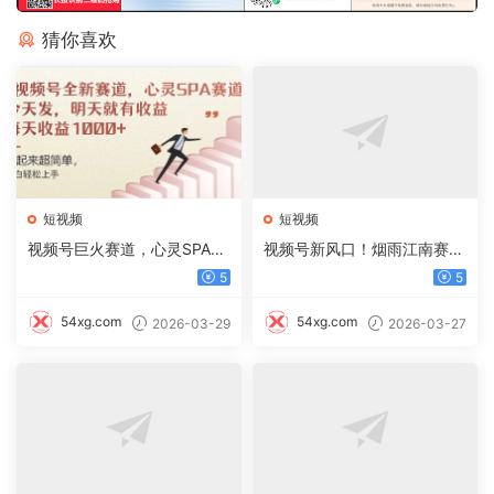
猜你喜欢
短视频
短视频
视频号巨火赛道，心灵SPA赛
视频号新风口！烟雨江南赛
道，做起来超简单，每天收益
道，零门槛日入 500+
5
5
800+
54xg.com
54xg.com
2026-03-29
2026-03-27