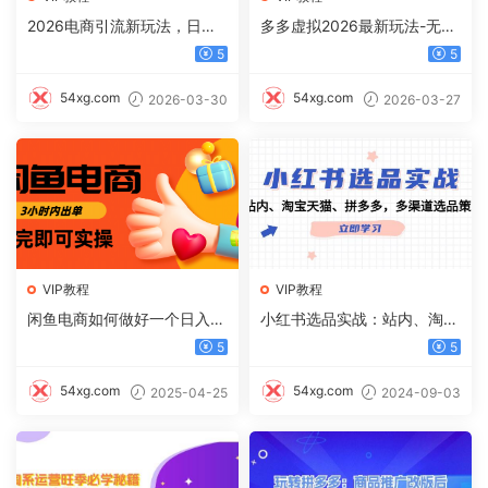
2026电商引流新玩法，日引2
多多虚拟2026最新玩法-无推
00，日可入2500+
广-纯利润新玩法
5
5
54xg.com
54xg.com
2026-03-30
2026-03-27
VIP教程
VIP教程
闲鱼电商如何做好一个日入10
小红书选品实战：站内、淘宝
00的店铺
天猫、拼多多，多渠道选品策
5
5
略
54xg.com
54xg.com
2025-04-25
2024-09-03