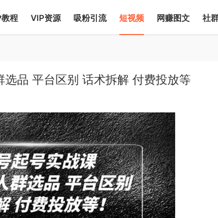
P教程
VIP资源
吸粉引流
短视频
网赚图文
社
选品 平台区别 话术拆解 付费投放等