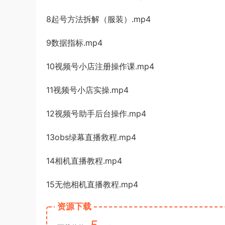
8起号方法拆解（服装）.mp4
9数据指标.mp4
10视频号小店注册操作课.mp4
11视频号小店实操.mp4
12视频号助手后台操作.mp4
13obs绿幕直播救程.mp4
14相机直播教程.mp4
15无他相机直播教程.mp4
资源下载