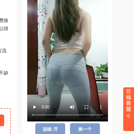
费推
以得
行流
不缺
连续: 开
换一个