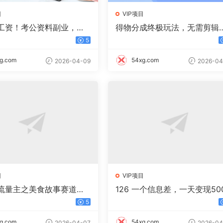
目
VIP项目
工资！考公资料副业，一
得物分成终极玩法，无需剪辑
0，日入过千不是梦
只需上传视频即可
5
g.com
54xg.com
2026-04-09
2026-04
目
VIP项目
流量主之美食故事赛道，
126 一个信息差，一天变现50
+高互动，8天就能做出爆
+，需求量大，复购强，无需
5
！
成本，只要做就能见收益
g.com
54xg.com
2026-04-07
2026-04