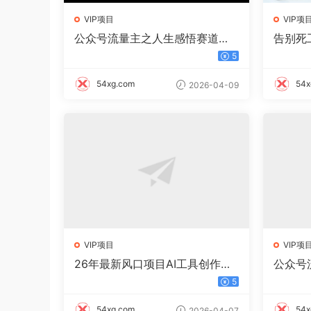
VIP项目
VIP项
公众号流量主之人生感悟赛道，
告别死
起号快+高流量，单日阅读10w
单 10
5
+，流量主收益翻倍！
54xg.com
54x
2026-04-09
VIP项目
VIP项
26年最新风口项目AI工具创作写
公众号
小说，轻松实现日入1000+
起号快
5
款文章
54xg.com
54x
2026-04-07