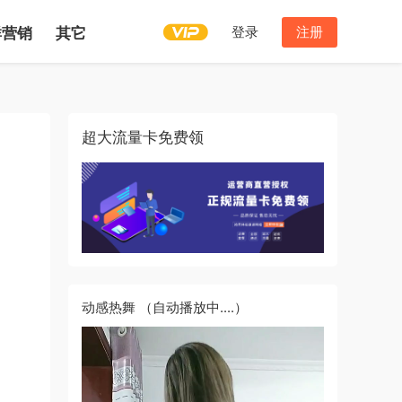
登录
注册
群营销
其它
超大流量卡免费领
动感热舞
（自动播放中....）