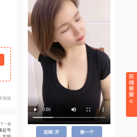
享海报
下一篇
速起号
连续: 开
换一个
实操