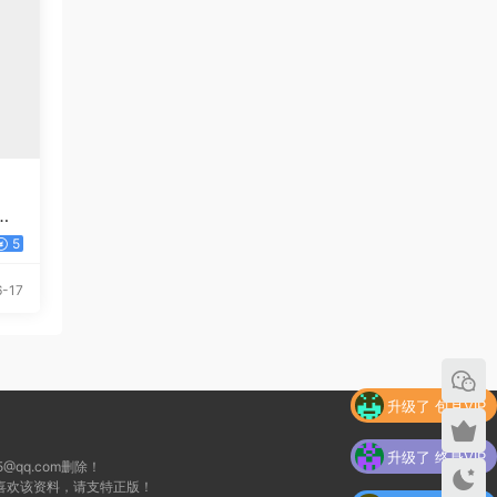
利
5
-17
升级了 包月VIP
升级了 终身VIP
qq.com删除！
喜欢该资料，请支特正版！