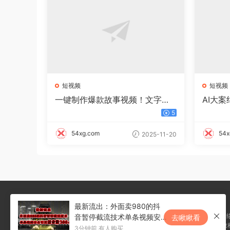
短视频
短视频
一键制作爆款故事视频！文字秒
AI大
变YouTube自动发布的傻瓜式教
生成+
5
程
54xg.com
54x
2025-11-20
最新流出：外面卖980的抖
内容全部来自网络
音暂停截流技术单条视频安
去瞅瞅看
本站所发布的一切学习教
全引流创业粉300+
3分钟前 有人购买