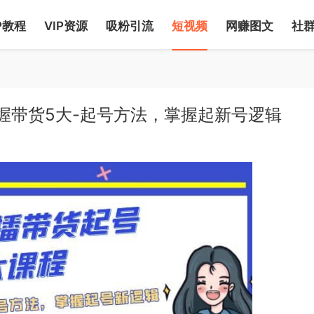
P教程
VIP资源
吸粉引流
短视频
网赚图文
社
掌握带货5大-起号方法，掌握起新号逻辑