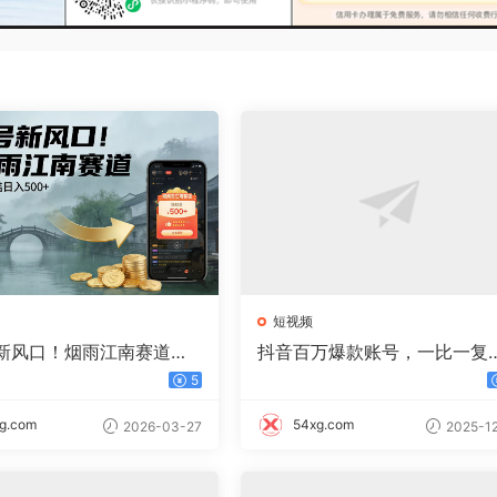
短视频
新风口！烟雨江南赛道，
抖音百万爆款账号，一比一复
入 500+
内容教程，从0-1实操课，小
5
能学会，复制爆款，月入10w
g.com
54xg.com
2026-03-27
2025-12