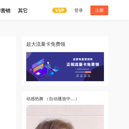
登录
注册
群营销
其它
超大流量卡免费领
动感热舞
（自动播放中....）