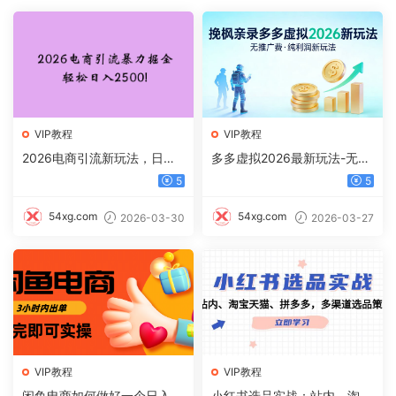
VIP教程
VIP教程
2026电商引流新玩法，日引2
多多虚拟2026最新玩法-无推
00，日可入2500+
广-纯利润新玩法
5
5
54xg.com
54xg.com
2026-03-30
2026-03-27
VIP教程
VIP教程
闲鱼电商如何做好一个日入10
小红书选品实战：站内、淘宝