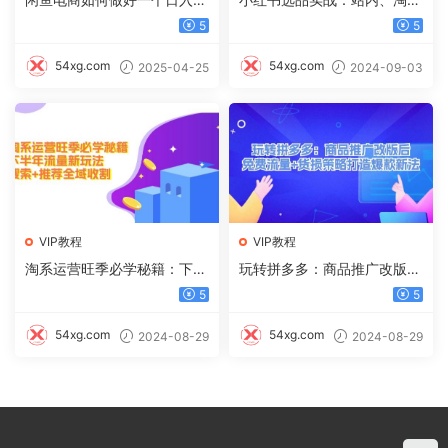
00的店铺
天猫、拼多多，多渠道选品策
5
5
略
54xg.com
54xg.com
2025-04-25
2024-09-03
VIP教程
VIP教程
淘系运营旺季必学秘籍：下半
玩转拼多多：商品推广改版
年流量新玩法：搜索+推荐全
后，免费流量+货损策略打造
5
5
域收割（无水印）
爆款新法（无水印）
54xg.com
54xg.com
2024-08-29
2024-08-29