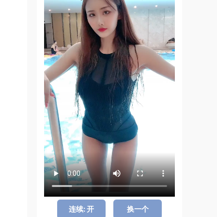
连续: 开
换一个