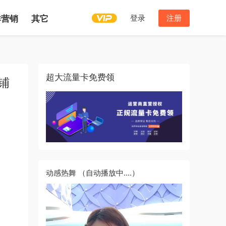
登录
注册
群营销
其它
超大流量卡免费领
铺
动感热舞
（自动播放中....）