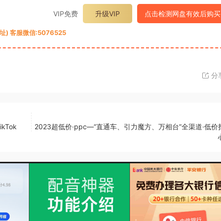
VIP免费
升级VIP
点击检测网盘有效后购买
 客服微信:5076525
分
kTok
2023超低价·ppc—“直通车、引力魔方、万相台”全渠道·低