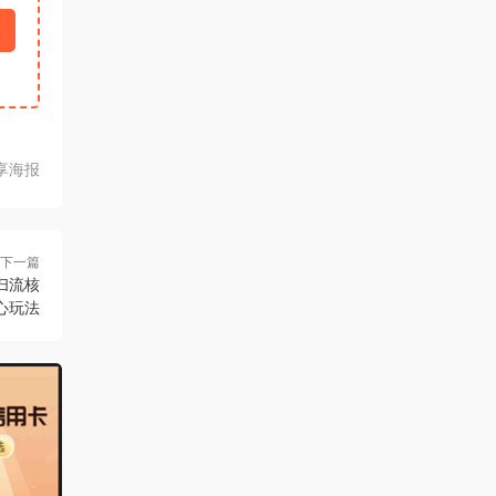
享海报
下一篇
价扫流核
心玩法