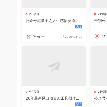
VIP项目
VIP项
公众号流量主之人生感悟赛道，
告别死
起号快+高流量，单日阅读10w
单 10
5
+，流量主收益翻倍！
54xg.com
54x
2026-04-09
VIP项目
VIP项
26年最新风口项目AI工具创作写
公众号
小说，轻松实现日入1000+
起号快
5