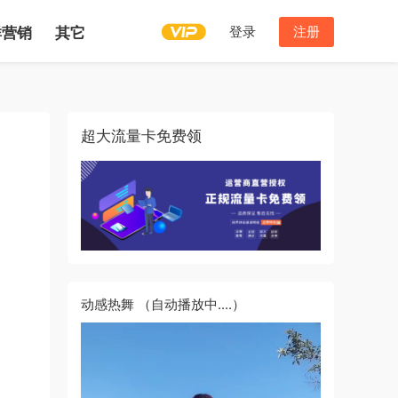
登录
注册
群营销
其它
超大流量卡免费领
动感热舞
（自动播放中....）