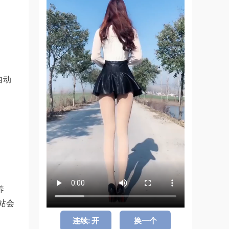
自动
养
站会
连续: 开
换一个