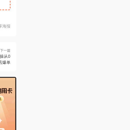
享海报
下一篇
操从0
店爆单