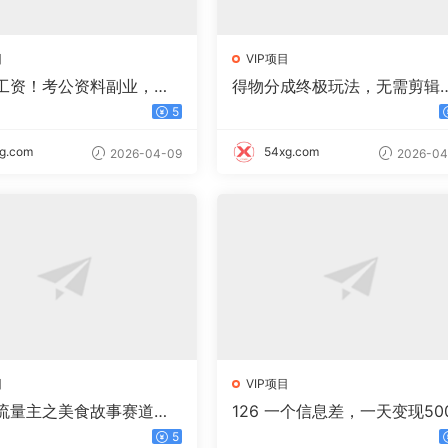
目
VIP项目
工资！考公资料副业，一
得物分成终极玩法，无需剪辑
0，日入过千不是梦
只需上传视频即可
5
g.com
54xg.com
2026-04-09
2026-04
目
VIP项目
流量主之美食故事赛道，
126 一个信息差，一天变现50
+高互动，8天就能做出爆
+，需求量大，复购强，无需
5