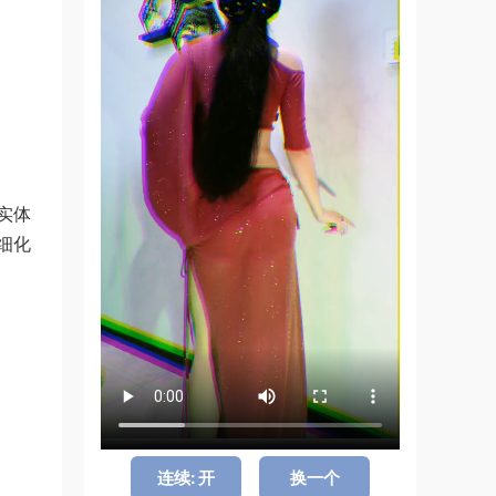
实体
细化
连续: 开
换一个