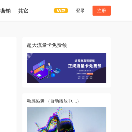
登录
注册
群营销
其它
超大流量卡免费领
动感热舞
（自动播放中....）