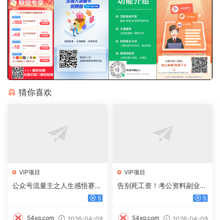
猜你喜欢
VIP项目
VIP项目
公众号流量主之人生感悟赛
告别死工资！考公资料副业，
道，起号快+高流量，单日阅
一单 100，日入过千不是梦
5
5
读10w+，流量主收益翻倍！
54xg.com
54xg.com
2026-04-09
2026-04-09