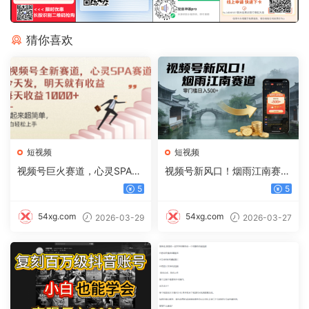
猜你喜欢
短视频
短视频
视频号巨火赛道，心灵SPA赛
视频号新风口！烟雨江南赛
道，做起来超简单，每天收益
道，零门槛日入 500+
5
5
800+
54xg.com
54xg.com
2026-03-29
2026-03-27