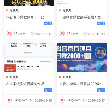
短视频
短视频
抖音百万爆款账号，一比一复
一键制作爆款故事视频！文字
刻内容教程，从0-1实操课，
秒变YouTube自动发布的傻瓜
5
5
小白也能学会，复制爆款，月
式教程
入10w+
54xg.com
54xg.com
2025-12-17
2025-11-20
短视频
短视频
AI大案纪实短视频制作课，文
抖音小游戏，日收益2000+暴
案生成+剪辑教学+伙伴计划
利逆袭
5
5
54xg.com
54xg.com
2025-09-15
2025-06-17