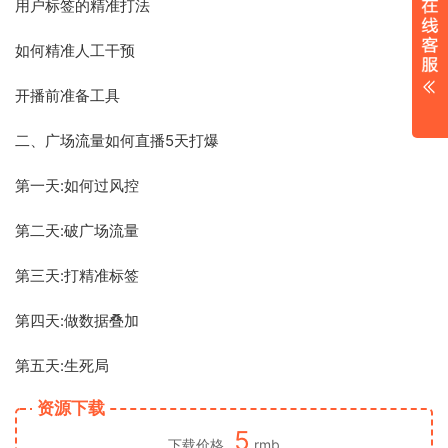
用户标签的精准打法
如何精准人工干预
开播前准备工具
二、广场流量如何直播5天打爆
第一天:如何过风控
第二天:破广场流量
第三天:打精准标签
第四天:做数据叠加
第五天:生死局
资源下载
5
下载价格
rmb