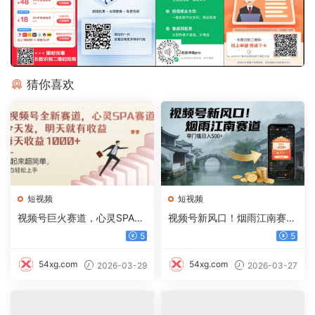
猜你喜欢
短视频
短视频
视频号巨火赛道，心灵SPA赛
视频号新风口！烟雨江南赛
道，做起来超简单，每天收益
道，零门槛日入 500+
5
5
800+
54xg.com
54xg.com
2026-03-29
2026-03-27