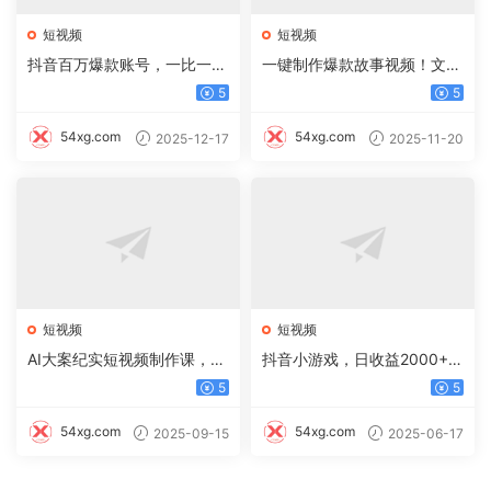
短视频
短视频
抖音百万爆款账号，一比一复
一键制作爆款故事视频！文字
刻内容教程，从0-1实操课，
秒变YouTube自动发布的傻瓜
5
5
小白也能学会，复制爆款，月
式教程
入10w+
54xg.com
54xg.com
2025-12-17
2025-11-20
短视频
短视频
AI大案纪实短视频制作课，文
抖音小游戏，日收益2000+暴
案生成+剪辑教学+伙伴计划
利逆袭
5
5
54xg.com
54xg.com
2025-09-15
2025-06-17