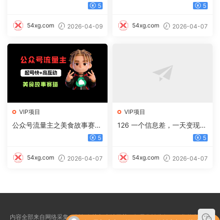
辑，只需上传视频即可
写小说，轻松实现日入1000+
5
5
54xg.com
54xg.com
2026-04-09
2026-04-07
VIP项目
VIP项目
公众号流量主之美食故事赛
126 一个信息差，一天变现5
道，起号快+高互动，8天就
00+，需求量大，复购强，无
5
5
能做出爆款文章！
需任何成本，只要做就能见收
益
54xg.com
54xg.com
2026-04-07
2026-04-07
内容全部来自网络采集，版权争议与本站无关，如果您认为侵犯了您的合法权