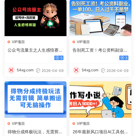
VIP项目
VIP项目
公众号流量主之人生感悟赛
告别死工资！考公资料副业，
道，起号快+高流量，单日阅
一单 100，日入过千不是梦
5
5
读10w+，流量主收益翻倍！
54xg.com
54xg.com
2026-04-09
2026-04-09
VIP项目
VIP项目
得物分成终极玩法，无需剪
26年最新风口项目AI工具创作