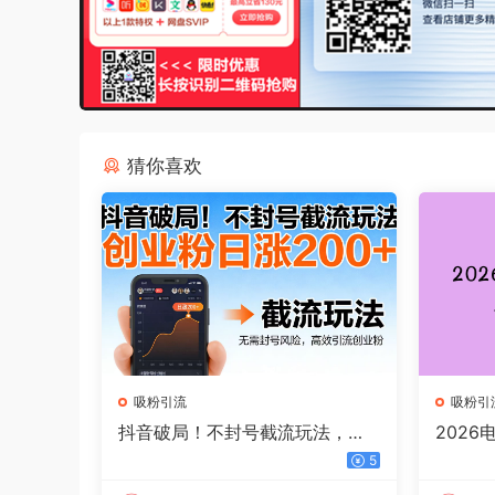
猜你喜欢
吸粉引流
吸粉引
抖音破局！不封号截流玩法，创
2026
业粉日涨 200 + 实操指南
日入25
5