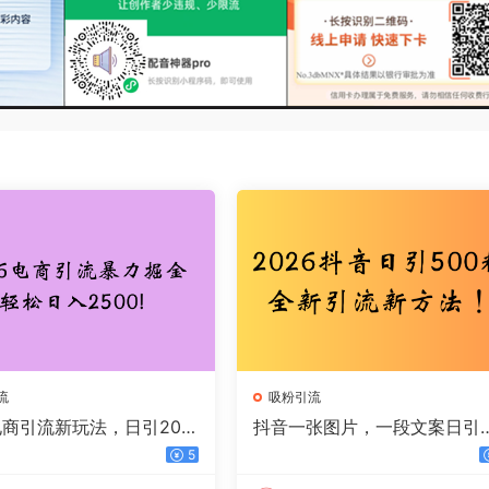
流
吸粉引流
电商引流新玩法，日引200
抖音一张图片，一段文案日引
00+
00粉，新手小白，轻松上手
5