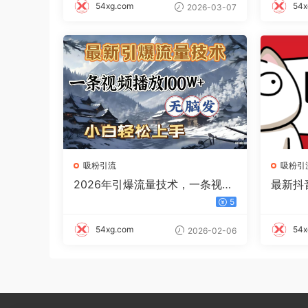
54xg.com
54x
2026-03-07
吸粉引流
吸粉引
2026年引爆流量技术，一条视频
最新抖
播放100W＋，无脑发，小白轻松
钟一个
5
上手
接可上
54xg.com
54x
2026-02-06