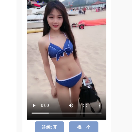
连续: 开
换一个