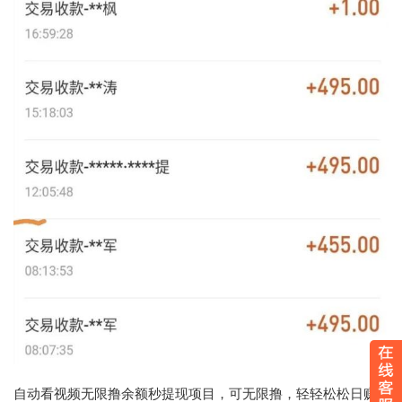
自动看视频无限撸余额秒提现项目，可无限撸，轻轻松松日赚