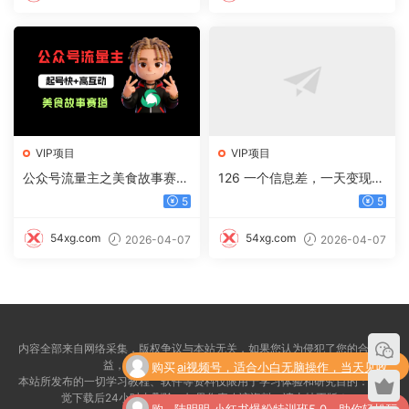
VIP项目
VIP项目
公众号流量主之美食故事赛
126 一个信息差，一天变现5
道，起号快+高互动，8天就
00+，需求量大，复购强，无
5
5
能做出爆款文章！
需任何成本，只要做就能见收
益
54xg.com
54xg.com
2026-04-07
2026-04-07
内容全部来自网络采集，版权争议与本站无关，如果您认为侵犯了您的合法权
购买
ai视频号，适合小白无脑操作，当天见收
益，请联系我们5076525@qq.com删除！
本站所发布的一切学习教程、软件等资料仅限用于学习体验和研究目的：请自
了
益，轻松日入500+
觉下载后24小时内删除，如果您喜欢该资料，请支特正版！
购
陆明明·小红书爆粉特训班5.0，助你轻松玩