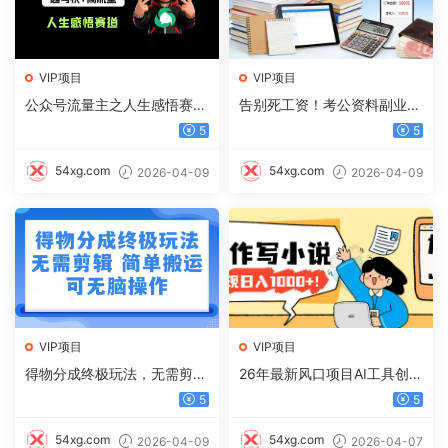
VIP项目
VIP项目
公众号流量主之人生感悟赛
告别死工资！考公资料副业，
道，起号快+高流量，单日阅
一单 100，日入过千不是梦
5
5
读10w+，流量主收益翻倍！
54xg.com
54xg.com
2026-04-09
2026-04-09
VIP项目
VIP项目
得物分成终极玩法，无需剪
26年最新风口项目AI工具创作
辑，只需上传视频即可
写小说，轻松实现日入1000+
5
5
54xg.com
54xg.com
2026-04-09
2026-04-07