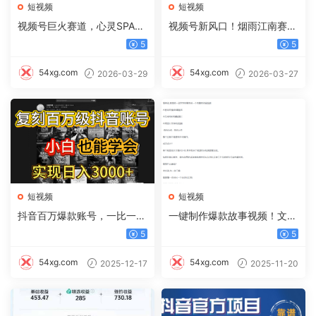
短视频
短视频
视频号巨火赛道，心灵SPA赛
视频号新风口！烟雨江南赛
道，做起来超简单，每天收益
道，零门槛日入 500+
5
5
800+
54xg.com
54xg.com
2026-03-29
2026-03-27
短视频
短视频
抖音百万爆款账号，一比一复
一键制作爆款故事视频！文字
刻内容教程，从0-1实操课，
秒变YouTube自动发布的傻瓜
5
5
小白也能学会，复制爆款，月
式教程
入10w+
54xg.com
54xg.com
2025-12-17
2025-11-20