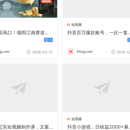
短视频
新风口！烟雨江南赛道，
抖音百万爆款账号，一比一复
入 500+
内容教程，从0-1实操课，小
5
能学会，复制爆款，月入10w
g.com
54xg.com
2026-03-27
2025-12
短视频
案纪实短视频制作课，文案
抖音小游戏，日收益2000+暴