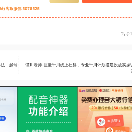
 客服微信:5076525
分
心法，起号
谨川老师-巨量千川线上社群，专业千川计划搭建投放实操