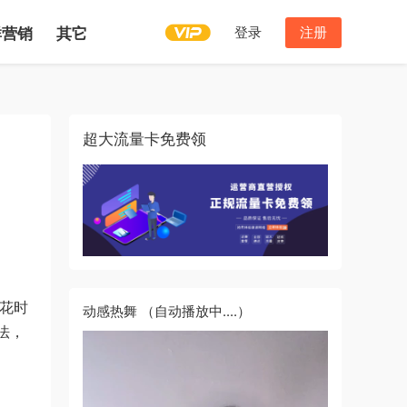
登录
注册
群营销
其它
超大流量卡免费领
肯花时
动感热舞
（自动播放中....）
法，