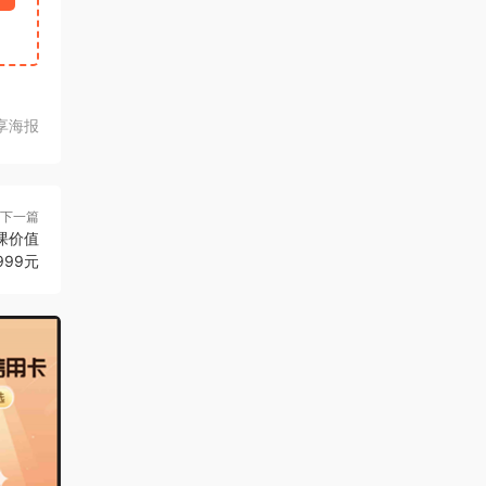
享海报
下一篇
课价值
999元