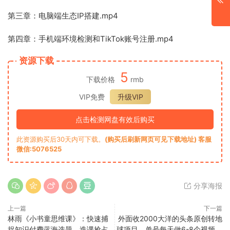
第三章：电脑端生态IP搭建.mp4
第四章：手机端环境检测和TikTok账号注册.mp4
资源下载
5
下载价格
rmb
VIP免费
升级VIP
点击检测网盘有效后购买
此资源购买后30天内可下载。
(购买后刷新网页可见下载地址) 客服
微信:5076525
分享海报
上一篇
下一篇
林雨《小书童思维课》：快速捕
外面收2000大洋的‮条头‬原创转地
捉知识付费蓝海选题，造课抢占
球项目，单号每天做6-8个视频，