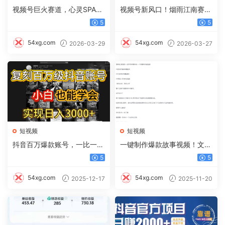
视频号巨火赛道，心灵SPA赛
视频号新风口！烟雨江南赛
道，做起来超简单，每天收益
道，零门槛日入 500+
5
5
800+
54xg.com
54xg.com
2026-03-29
2026-03-27
短视频
短视频
抖音百万爆款账号，一比一复
一键制作爆款故事视频！文字
刻内容教程，从0-1实操课，
秒变YouTube自动发布的傻瓜
5
5
小白也能学会，复制爆款，月
式教程
入10w+
54xg.com
54xg.com
2025-12-17
2025-11-20