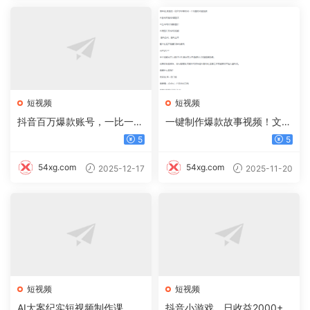
短视频
短视频
抖音百万爆款账号，一比一复
一键制作爆款故事视频！文字
刻内容教程，从0-1实操课，
秒变YouTube自动发布的傻瓜
5
5
小白也能学会，复制爆款，月
式教程
入10w+
54xg.com
54xg.com
2025-12-17
2025-11-20
短视频
短视频
AI大案纪实短视频制作课，文
抖音小游戏，日收益2000+暴