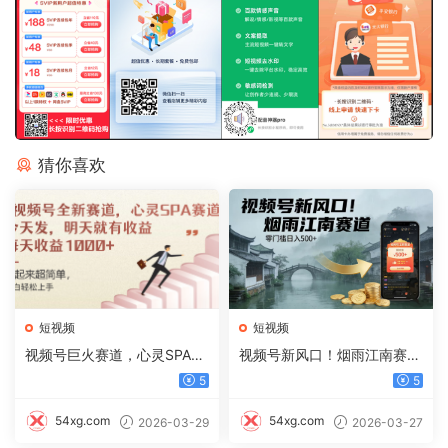
猜你喜欢
短视频
短视频
视频号巨火赛道，心灵SPA赛
视频号新风口！烟雨江南赛
道，做起来超简单，每天收益
道，零门槛日入 500+
5
5
800+
54xg.com
54xg.com
2026-03-29
2026-03-27