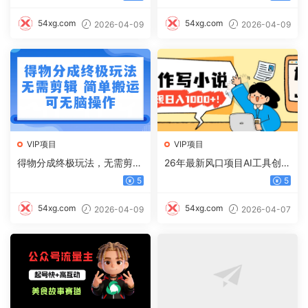
读10w+，流量主收益翻倍！
54xg.com
54xg.com
2026-04-09
2026-04-09
VIP项目
VIP项目
得物分成终极玩法，无需剪
26年最新风口项目AI工具创作
辑，只需上传视频即可
写小说，轻松实现日入1000+
5
5
54xg.com
54xg.com
2026-04-09
2026-04-07