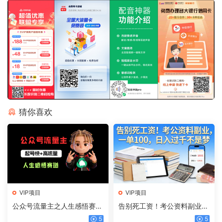
猜你喜欢
VIP项目
VIP项目
公众号流量主之人生感悟赛
告别死工资！考公资料副业，
道，起号快+高流量，单日阅
一单 100，日入过千不是梦
5
5