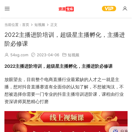
当前位置：
首页
短视频
正文
2022主播进阶培训，超级星主播孵化，主播进
阶必修课
54xg.com
2023-04-06
短视频
2022主播进阶培训，超级星主播孵化，主播进阶必修课
放眼望去，目前整个电商直播行业最紧缺的人才之一就是主
播，想对抖音直播赛道有全面你的认知了解，不想被淘汰，不
想被选择你需要一门专业的抖音主播培训进阶课，课程由行业
资深讲师莫愁精心打磨