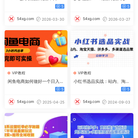
00，日可入2500+
广-纯利润新玩法
5
5
54xg.com
54xg.com
2026-03-30
2026-03-27
VIP教程
VIP教程
闲鱼电商如何做好一个日入10
小红书选品实战：站内、淘宝
00的店铺
天猫、拼多多，多渠道选品策
5
5
略
54xg.com
54xg.com
2025-04-25
2024-09-03