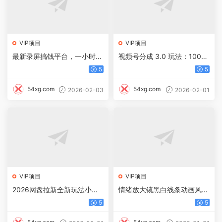
VIP项目
VIP项目
最新录屏搞钱平台，一小时3
视频号分成 3.0 玩法：100%
0+，号多一天300+，不黑
原创拿高收益，单日稳赚 80
5
5
号，不风控，无需提现直接到
0+
账
54xg.com
54xg.com
2026-02-03
2026-02-01
VIP项目
VIP项目
2026网盘拉新全新玩法小白
情绪放大镜黑白线条动画风
也能轻松月入过万
格，20个视频，涨粉30W，
5
5
继火柴人系列又一大爆款