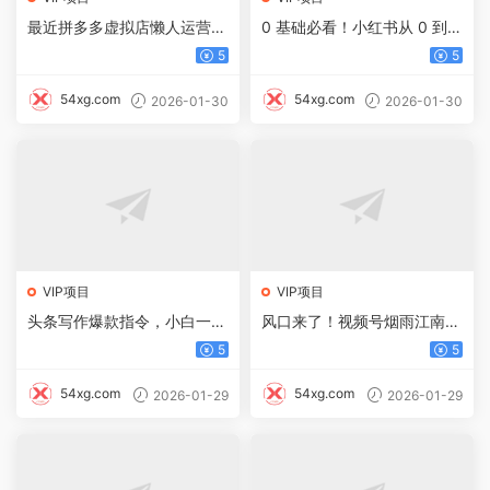
最近拼多多虚拟店懒人运营
0 基础必看！小红书从 0 到 1
法：机器人包办回复发货，月
引流，日加 100 + 私域的秘
5
5
入5W+教程
密
54xg.com
54xg.com
2026-01-30
2026-01-30
VIP项目
VIP项目
头条写作爆款指令，小白一键
风口来了！视频号烟雨江南赛
达成，轻松日入500+
道，零门槛日入 500+
5
5
54xg.com
54xg.com
2026-01-29
2026-01-29