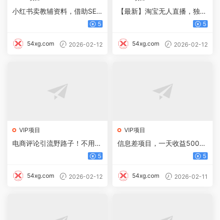
小红书卖教辅资料，借助SEO
【最新】淘宝无人直播，独家
技术提前布局，新手轻松日入
技术！日入2K+，无违规无封
5
5
500+
号，可矩阵，长期稳定【揭
秘】
54xg.com
54xg.com
2026-02-12
2026-02-12
VIP项目
VIP项目
电商评论引流野路子！不用开
信息差项目，一天收益500
店，懒人有手就能长期精准引
+，需求量大，复购强，无需
5
5
流
任何成本，只要做就能见收益
54xg.com
54xg.com
2026-02-12
2026-02-11