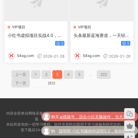
VIP项目
VIP项目
小红书虚拟项目实战4.0，抓
头条最新蓝海赛道，一天轻松
住平台规则调整，单店日入5
大几百，每天花十分钟也能月
5
5
00+
入过万
54xg.com
54xg.com
2026-01-28
2026-01-28
上一页
1
2
3
4
5
...
222
下一页
跳转
内容全部来自网络采集，版权争议与本站无关，如果您认为侵犯了您的合法权
益，请联系我们5076525@qq.com删除！
购
陆明明·小红书爆粉特训班5.0，助你轻松玩
本站所发布的一切学习教程、软件等资料仅限用于学习体验和研究目的：请自
买
转小红书平台价值1380元
觉下载后24小时内删除，如果您喜欢该资料，请支特正版！
购买
《全案成交100》全案全流程4段25步100
了