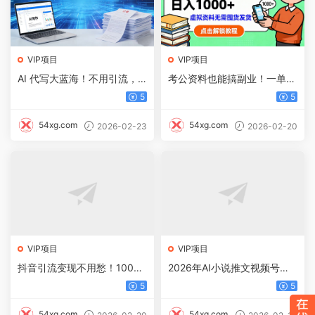
VIP项目
VIP项目
AI 代写大蓝海！不用引流，
考公资料也能搞副业！一单净
单日稳赚 500 + 一单一结
赚 100，做好日入过千，“躺
5
5
赚” 真没那么难！这个月已经
赚1.5W+
54xg.com
54xg.com
2026-02-23
2026-02-20
VIP项目
VIP项目
抖音引流变现不用愁！1000
2026年AI小说推文视频号分
个信息差玩法，看完直接上手
成计划，新手小白也能当天日
5
5
入500+保姆级教程！
54xg.com
54xg.com