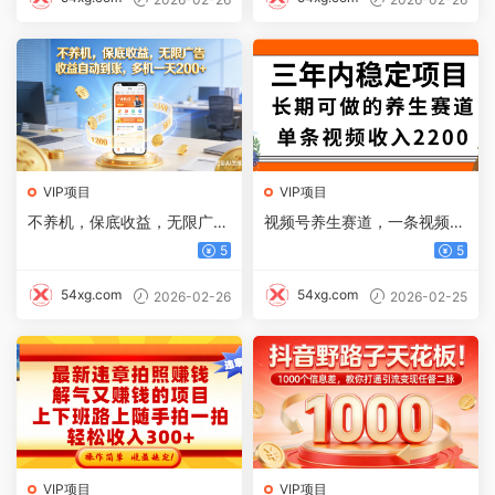
VIP项目
VIP项目
不养机，保底收益，无限广
视频号养生赛道，一条视频22
告，收益自动到账，多机一天
00，很简单，长期稳定可
5
5
200+
做，有人月入3w+
54xg.com
54xg.com
2026-02-26
2026-02-25
VIP项目
VIP项目