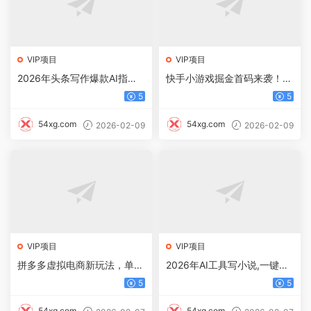
VIP项目
VIP项目
2026年头条写作爆款AI指
快手小游戏掘金首码来袭！零
令，小白一键达成，轻松日入
撸躺玩，日入 500 + 不是梦
5
5
500+
54xg.com
54xg.com
2026-02-09
2026-02-09
VIP项目
VIP项目
拼多多虚拟电商新玩法，单人
2026年AI工具写小说,一键生
可玩转10家店，零成本、成交
成120万字，躺着也能赚，月
5
5
快、转化快，单店单日盈利3
入2w+
00+
54xg.com
54xg.com