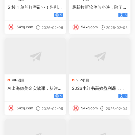
5 秒 1 单的打字副业！告别慢
最新拉新软件剪小映，除了每
收入，挑战日入 3000+
单5元收益外还有保底收益12
5
5
8
54xg.com
54xg.com
2026-02-06
2026-02-05
VIP项目
VIP项目
AI出海赚美金实战课，从注册
2026小红书高效盈利课，流
到内容全流程，配套提示词模
量双引擎+内容工业化+AI中
5
5
板，轻松开启月赚5000美元
台驱动，构建可复制的千万级
副业
营收模型
54xg.com
54xg.com
2026-02-05
2026-02-04