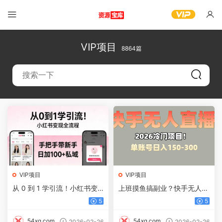
VIP项目
8864篇
VIP项目
VIP项目
从 0 到 1 学引流！小红书变
上班摸鱼搞副业？快手无人直
现全流程，手把手带新手日加
播挂机，轻松赚零花钱
5
5
100 + 私域
54xg.com
54xg.com
2026-02-26
2026-02-26