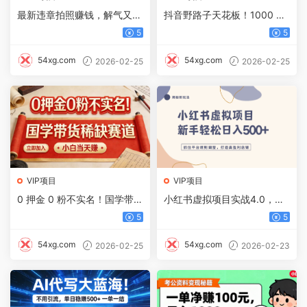
最新违章拍照赚钱，解气又赚
抖音野路子天花板！1000 个
钱的项目，上下班路上随手拍
信息差，教你打通引流变现任
5
5
一拍，轻松收入300+，悄悄
督二脉
的闷声发大财，操作简单，收
54xg.com
54xg.com
2026-02-25
2026-02-25
益稳！
VIP项目
VIP项目
0 押金 0 粉不实名！国学带货
小红书虚拟项目实战4.0，抓
稀缺赛道 小白当天赚
住平台规则调整，单店可日入
5
5
500+
54xg.com
54xg.com
2026-02-25
2026-02-23