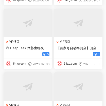
2026-02-07
2026-02-07
VIP项目
VIP项目
靠 DeepSeek 做养生餐视
【百家号自动撸佣金】佣金界
频，懒人也能 100w 播放赚 1
最佳撸佣金平台小白3天起号
5
5
000+
有手机就能干100%原创长期
稳定
54xg.com
54xg.com
2026-02-06
2026-02-06
VIP项目
VIP项目